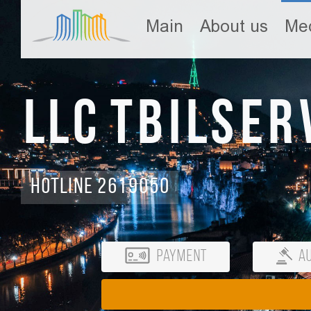
Main
About us
Med
LLC Tbilser
Hotline 2619050
Payment
Au