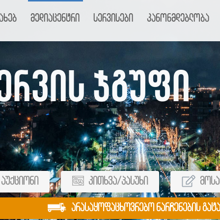
ახებ
მედიაცენტრი
სერვისები
კანონმდებლობა
ერვის ჯგუფი
აუქციონი
კითხვა/პასუხი
მოსა
არასაყოფაცხოვრებო ნარჩენების გატ