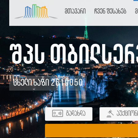
მთავარი
ჩვენ შესახებ
მ
შპს თბილსერ
ცხელი ხაზი 2619050
გადახდა
აუქციონ