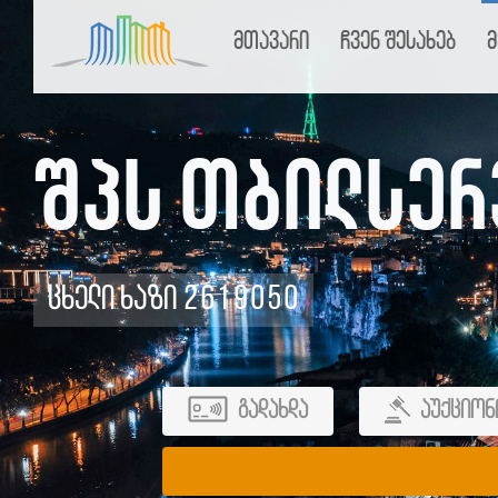
მთავარი
ჩვენ შესახებ
მ
შპს თბილსერ
ცხელი ხაზი 2619050
გადახდა
აუქციონ