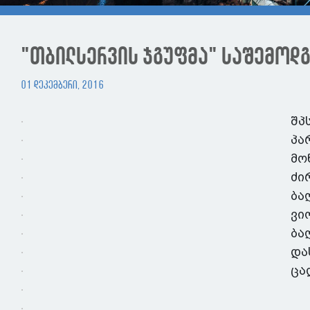
"თბილსერვის ჯგუფმა" საშემოდ
01 დეკემბერი, 2016
შპ
პა
მო
ძი
ბა
ვი
ბა
და
ცა