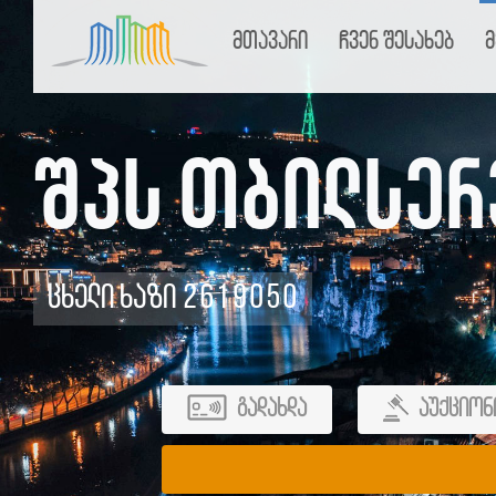
მთავარი
ჩვენ შესახებ
მ
შპს თბილსერ
ცხელი ხაზი 2619050
გადახდა
აუქციონ