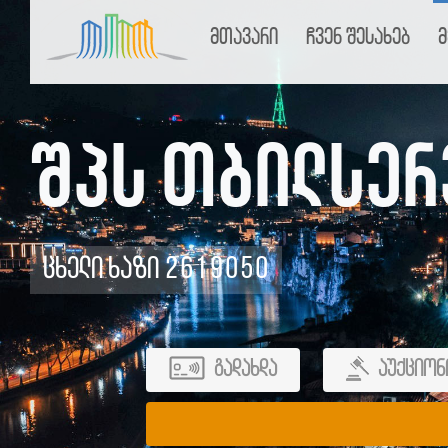
მთავარი
ჩვენ შესახებ
მ
შპს თბილსერ
ცხელი ხაზი 2619050
გადახდა
აუქციონ