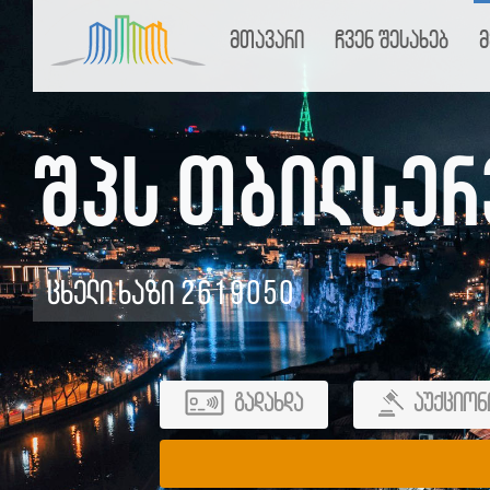
მთავარი
ჩვენ შესახებ
მ
შპს თბილსერ
ცხელი ხაზი 2619050
გადახდა
აუქციონ