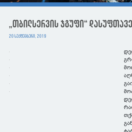
„თბილსერვის ჯგუფი“ დასუფთავე
20 სექტემბერი, 2019
დე
გრ
მო
აღ
გა
მო
დე
რა
თქ
გა
ტა