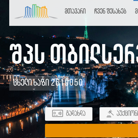
მთავარი
ჩვენ შესახებ
მ
შპს თბილსერ
ცხელი ხაზი 2619050
გადახდა
აუქციონ