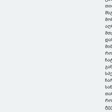
თი
მს
მო
აღ
მთ
და
მი
რო
ჩა
გა
სპ
ჩა
სა
თა
რო
ტე