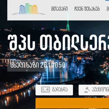
მთავარი
ჩვენ შესახებ
მ
შპს თბილსერ
ცხელი ხაზი 2619050
გადახდა
აუქციონ