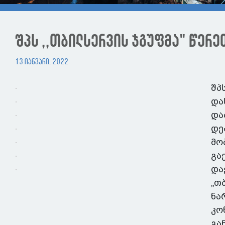
შპს ,,თბილსერვის ჯგუფმა" წერ
13 იანვარი, 2022
შპ
და
და
დე
მო
გა
და
„თ
ნა
კო
გა