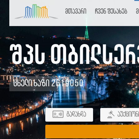
მთავარი
ჩვენ შესახებ
მ
შპს თბილსერ
ცხელი ხაზი 2619050
გადახდა
აუქციონ