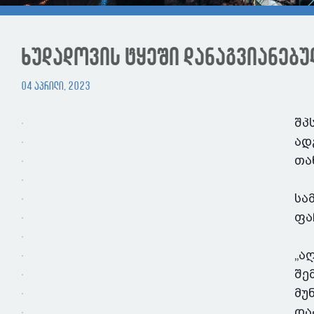
ხუდადოვის ტყეში დანაგვიანებუ
04 აპრილი, 2023
შპ
ად
თა
სა
ფა
„ა
შე
მუ
და