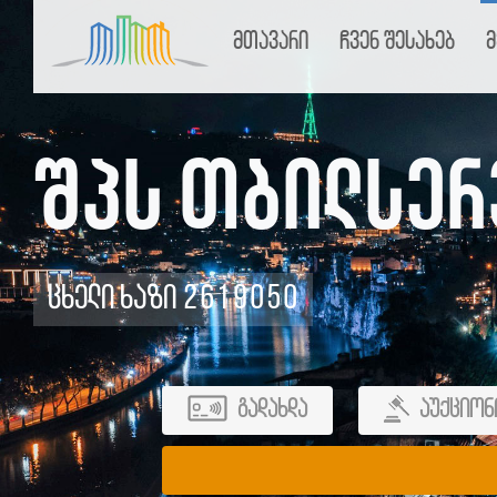
მთავარი
ჩვენ შესახებ
მ
შპს თბილსერ
ცხელი ხაზი 2619050
გადახდა
აუქციონ