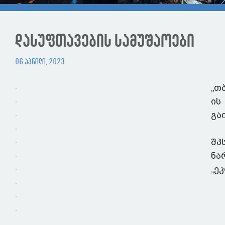
დასუფთავების სამუშაოები
06 აპრილი, 2023
„თ
ის
გა
შპ
ნა
„ე