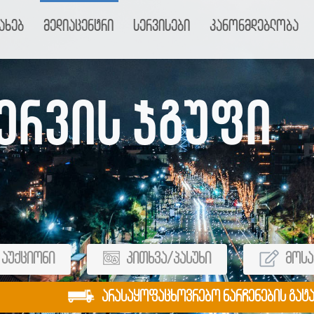
ახებ
მედიაცენტრი
სერვისები
კანონმდებლობა
ერვის ჯგუფი
აუქციონი
კითხვა/პასუხი
მოსა
არასაყოფაცხოვრებო ნარჩენების გატ