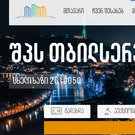
მთავარი
ჩვენ შესახებ
მ
შპს თბილსერ
ცხელი ხაზი 2619050
გადახდა
აუქციონ