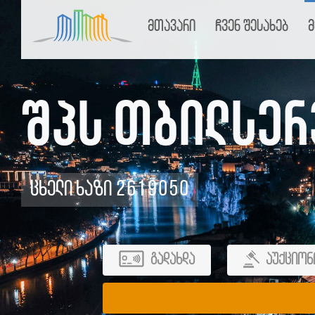
მთავარი
ჩვენ შესახებ
მ
შპს თბილსერ
ცხელი ხაზი 2619050
გადახდა
აუქციონ