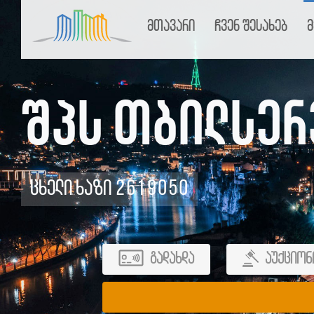
მთავარი
ჩვენ შესახებ
მ
შპს თბილსერ
ცხელი ხაზი 2619050
გადახდა
აუქციონ