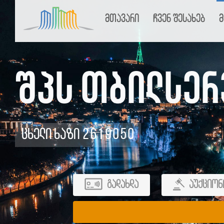
მთავარი
ჩვენ შესახებ
მ
შპს თბილსერ
ცხელი ხაზი 2619050
გადახდა
აუქციონ