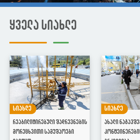
ყველა სიახლე
სიახლე
სიახლე
რეაბილიტირებული შადრევნების
ახალი ნაგავშე
მორეცხვითი სამუშაოები
კონტეინერები