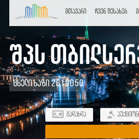
მთავარი
ჩვენ შესახებ
მ
შპს თბილსერ
ცხელი ხაზი 2619050
გადახდა
აუქციონ