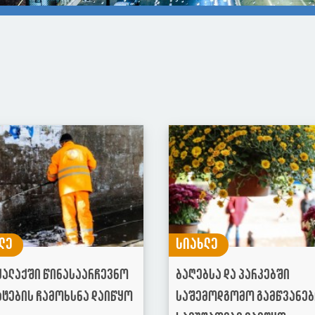
ლე
სიახლე
ქალაქში წინასაარჩევნო
ბაღებსა და პარკებში
ატების ჩამოხსნა დაიწყო
საშემოდგომო გამწვანე