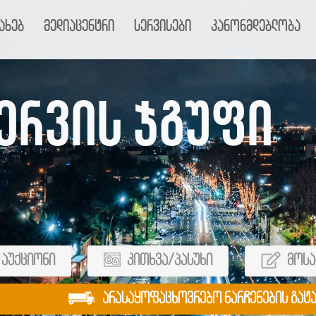
ახებ
მედიაცენტრი
სერვისები
კანონმდებლობა
ერვის ჯგუფი
აუქციონი
კითხვა/პასუხი
მოსა
არასაყოფაცხოვრებო ნარჩენების გატ