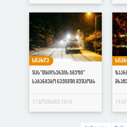
სიახლე
სიახ
შპს"თბილსერვის ჯგუფი"
ზაარ
საგანგებო რეჟიმში მუშაობს
მხატ
17 ნოემბერი 2016
14 ნ