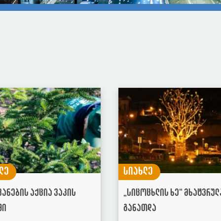
ლე
სიახლე
ვანების აქცია ვაკის
„სიცოცხლის ხე“ მხატვრულ
ში
განათდა