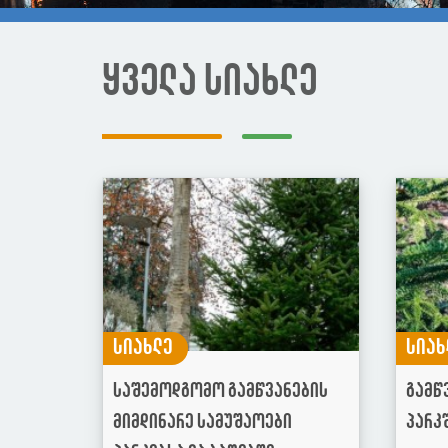
ყველა სიახლე
სიახლე
სიახ
საშემოდგომო გამწვანების
გამწ
მიმდინარე სამუშაოები
პარკ