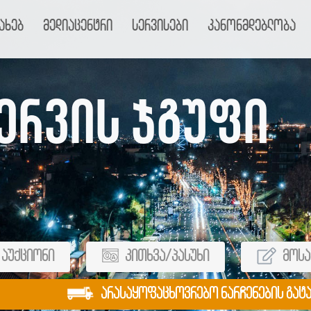
ახებ
მედიაცენტრი
სერვისები
კანონმდებლობა
ერვის ჯგუფი
აუქციონი
კითხვა/პასუხი
მოსა
არასაყოფაცხოვრებო ნარჩენების გატ