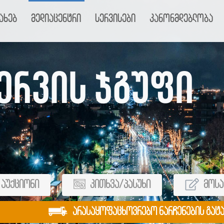
ახებ
მედიაცენტრი
სერვისები
კანონმდებლობა
ერვის ჯგუფი
აუქციონი
კითხვა/პასუხი
მოსა
არასაყოფაცხოვრებო ნარჩენების გატ