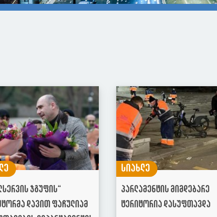
ლე
სიახლე
ლსერვის ჯგუფის“
პარლამენტის მიმდებარე
ქტორმა დავით ფაჩულიამ
ტერიტორია დასუფთავდა